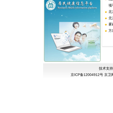
项
北
北
雾
方
技术支持
京ICP备12004912号 京