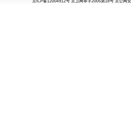
京ICP备12004912号 京卫网审字2005第18号 京公网安