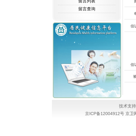
留言列表
姓
留言查询
电
信
信
验
技术支持
京ICP备12004912号 京